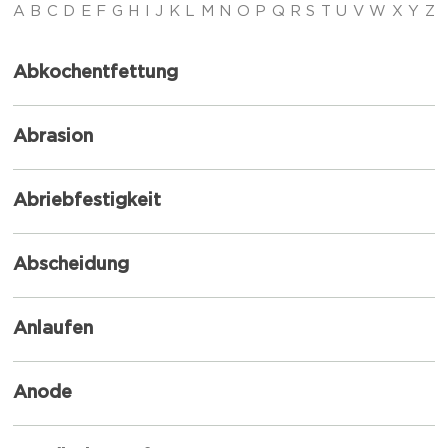
A
B
C
D
E
F
G
H
I
J
K
L
M
N
O
P
Q
R
S
T
U
V
W
X
Y
Z
Abkochentfettung
Abrasion
Abriebfestigkeit
Abscheidung
Anlaufen
Anode