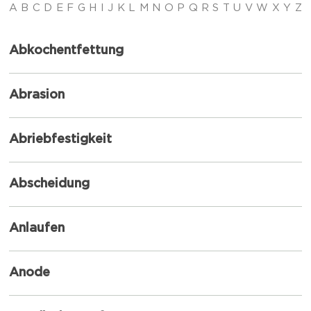
A
B
C
D
E
F
G
H
I
J
K
L
M
N
O
P
Q
R
S
T
U
V
W
X
Y
Z
Abkochentfettung
Abrasion
Abriebfestigkeit
Abscheidung
Anlaufen
Anode