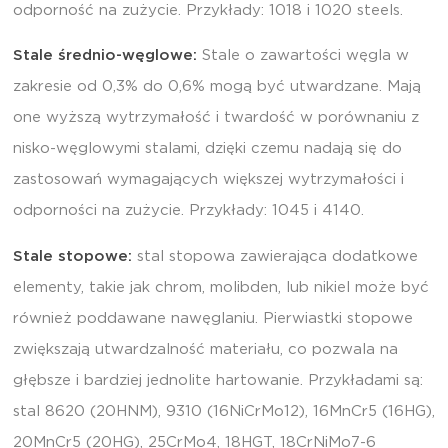
odporność na zużycie. Przykłady: 1018 i 1020 steels.
Stale średnio-węglowe:
Stale o zawartości węgla w
zakresie od 0,3% do 0,6% mogą być utwardzane. Mają
one wyższą wytrzymałość i twardość w porównaniu z
nisko-węglowymi stalami, dzięki czemu nadają się do
zastosowań wymagających większej wytrzymałości i
odporności na zużycie. Przykłady: 1045 i 4140.
Stale stopowe:
stal stopowa zawierająca dodatkowe
elementy, takie jak chrom, molibden, lub nikiel może być
również poddawane nawęglaniu. Pierwiastki stopowe
zwiększają utwardzalność materiału, co pozwala na
głębsze i bardziej jednolite hartowanie. Przykładami są:
stal 8620 (20HNM), 9310 (16NiCrMo12), 16MnCr5 (16HG),
20MnCr5 (20HG), 25CrMo4, 18HGT, 18CrNiMo7-6