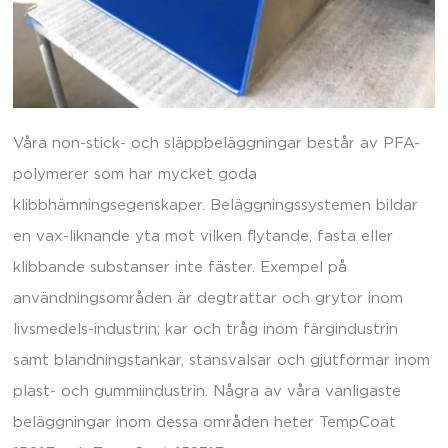
Våra non-stick- och släppbeläggningar består av PFA-
polymerer som har mycket goda
klibbhämningsegenskaper. Beläggningssystemen bildar
en vax-liknande yta mot vilken flytande, fasta eller
klibbande substanser inte fäster. Exempel på
användnings­områden är degtrattar och grytor inom
livsmedels-industrin; kar och tråg inom färg­industrin
samt blandningstankar, stansvalsar och gjutformar inom
plast- och gummi­industrin. Några av våra vanligaste
beläggningar inom dessa områden heter TempCoat