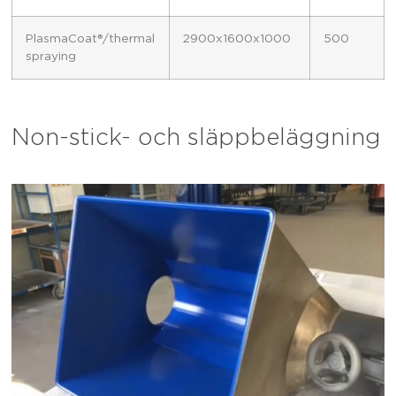
PlasmaCoat®/thermal
2900x1600x1000
500
spraying
Non-stick- och släppbeläggning