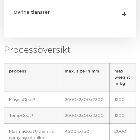
Övriga tjänster
Processöversikt
process
max. size in mm
max.
weight
in kg
MagnaCoat®
2600x2300x2300
1200
TempCoat®
2600x2300x2300
1200
PlasmaCoat®/thermal
4500 D750
2000
spraying of rollers