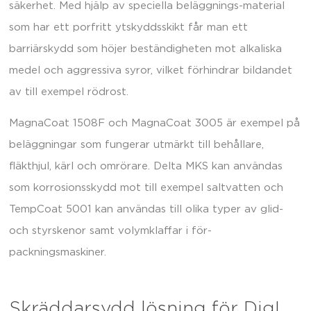
säkerhet. Med hjälp av speciella beläggnings-material
som har ett porfritt ytskyddsskikt får man ett
barriärskydd som höjer beständigheten mot alkaliska
medel och aggressiva syror, vilket förhindrar bildandet
av till exempel rödrost.
MagnaCoat 1508F och MagnaCoat 3005 är exempel på
beläggningar som fungerar utmärkt till behållare,
fläkthjul, kärl och omrörare. Delta MKS kan användas
som korrosionsskydd mot till exempel saltvatten och
TempCoat 5001 kan användas till olika typer av glid-
och styrskenor samt volymklaffar i för-
packningsmaskiner.
Skräddarsydd lösning för Dig!