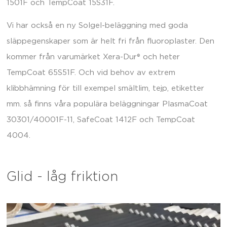
1501F och TempCoat 15S31F.
Vi har också en ny Solgel-beläggning med goda
släppegenskaper som är helt fri från fluoroplaster. Den
kommer från varumärket Xera-Dur® och heter
TempCoat 65S51F. Och vid behov av extrem
klibbhämning för till exempel smältlim, tejp, etiketter
mm. så finns våra populära beläggningar PlasmaCoat
30301/40001F-11, SafeCoat 1412F och TempCoat
4004.
Glid - låg friktion