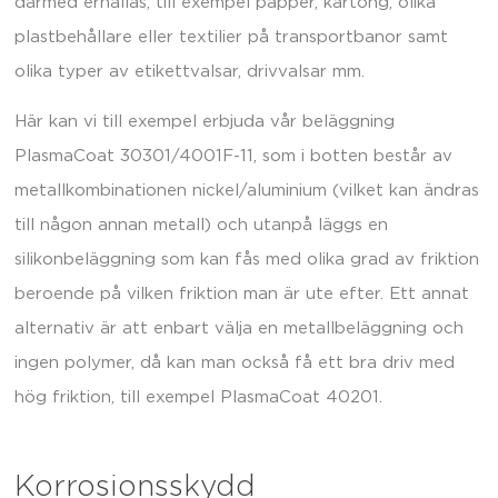
därmed erhållas, till exempel papper, kartong, olika
plastbehållare eller textilier på transportbanor samt
olika typer av etikettvalsar, drivvalsar mm.
Här kan vi till exempel erbjuda vår beläggning
PlasmaCoat 30301/4001F-11, som i botten består av
metallkombinationen nickel/aluminium (vilket kan ändras
till någon annan metall) och utanpå läggs en
silikonbeläggning som kan fås med olika grad av friktion
beroende på vilken friktion man är ute efter. Ett annat
alternativ är att enbart välja en metallbeläggning och
ingen polymer, då kan man också få ett bra driv med
hög friktion, till exempel PlasmaCoat 40201.
Korrosionsskydd