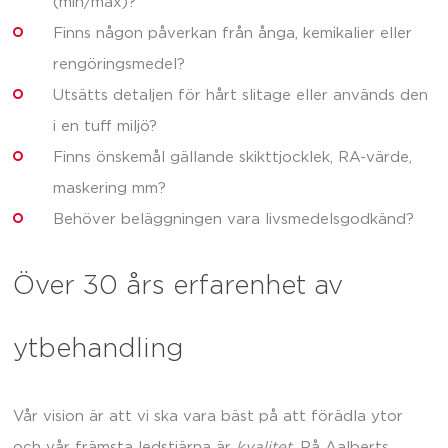
(min/max)?
Finns någon påverkan från ånga, kemikalier eller
rengöringsmedel?
Utsätts detaljen för hårt slitage eller används den
i en tuff miljö?
Finns önskemål gällande skikttjocklek, RA-värde,
maskering mm?
Behöver beläggningen vara livsmedelsgodkänd?
Över 30 års erfarenhet av
ytbehandling
Vår vision är att vi ska vara bäst på att förädla ytor
och vår främsta ledstjärna är
kvalitet
. På Aalberts