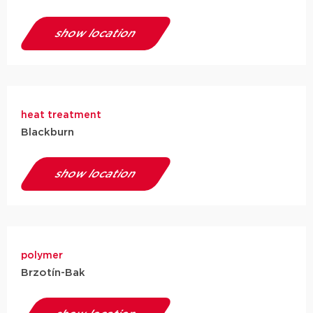
show location
heat treatment
Blackburn
show location
polymer
Brzotín-Bak