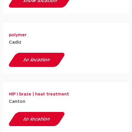
show location
polymer
Cadiz
to location
HIP I braze | heat treatment
Canton
to location