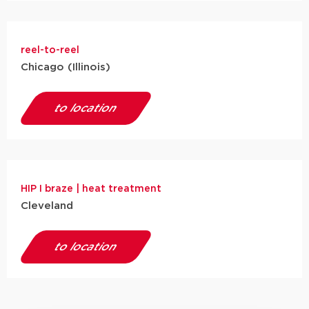
reel-to-reel
Chicago (Illinois)
to location
HIP I braze | heat treatment
Cleveland
to location