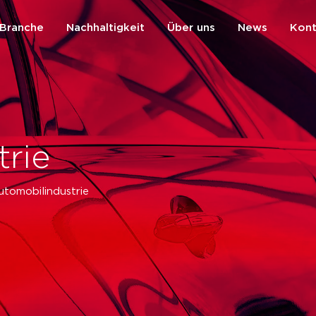
Branche
Nachhaltigkeit
Über uns
News
Kont
zurück
rie
utomobilindustrie