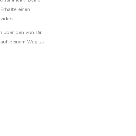
 zu sammeln? Deine
 Erhalte einen
svideo.
ch über den von Dir
h auf deinem Weg zu