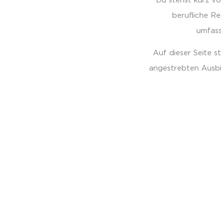
Du stehst kurz vo
berufliche Re
umfass
Auf dieser Seite s
angestrebten Ausbi