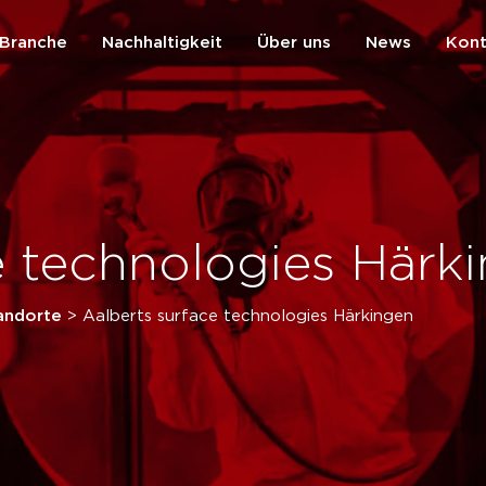
Branche
Nachhaltigkeit
Über uns
News
Kont
zurück
e technologies Härk
andorte
>
Aalberts surface technologies Härkingen