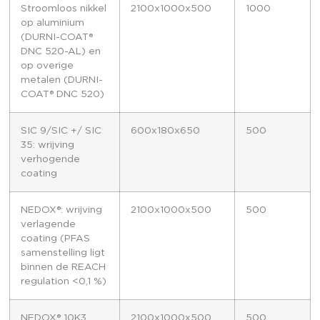
Stroomloos nikkel
2100x1000x500
1000
op aluminium
(DURNI-COAT®
DNC 520-AL) en
op overige
metalen (DURNI-
COAT® DNC 520)
SIC 9/SIC +/ SIC
600x180x650
500
35: wrijving
verhogende
coating
NEDOX®: wrijving
2100x1000x500
500
verlagende
coating (PFAS
samenstelling ligt
binnen de REACH
regulation <0,1 %)
NEDOX® 10K3
2100x1000x500
500