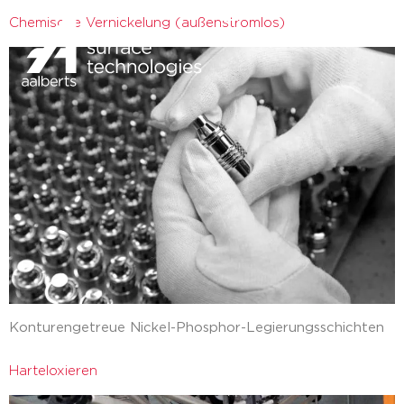
Chemische Vernickelung (außenstromlos)
zurück
Konturengetreue Nickel-Phosphor-Legierungsschichten
Harteloxieren