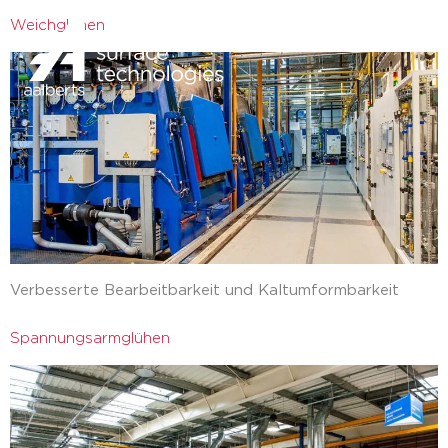
Weichglühen
zurück
Verbesserte Bearbeitbarkeit und Kaltumformbarkeit
Spannungsarmglühen