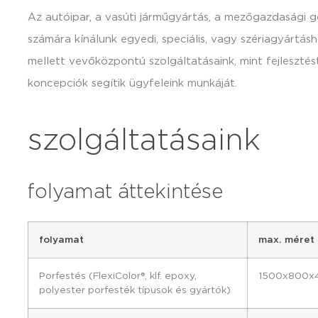
Az autóipar, a vasúti járműgyártás, a mezőgazdasági gé
számára kínálunk egyedi, speciális, vagy szériagyártás
mellett vevőközpontú szolgáltatásaink, mint fejlesztés
koncepciók segítik ügyfeleink munkáját.
szolgáltatásaink
folyamat áttekintése
folyamat
max. méret
Porfestés (FlexiColor®, klf. epoxy,
1500x800x
polyester porfesték típusok és gyártók)