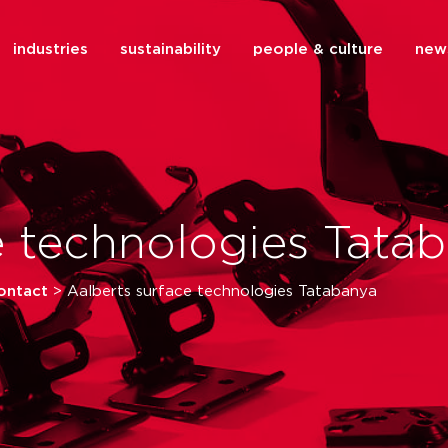
industries
sustainability
people & culture
new
close
e technologies Tata
ontact
>
Aalberts surface technologies Tatabanya