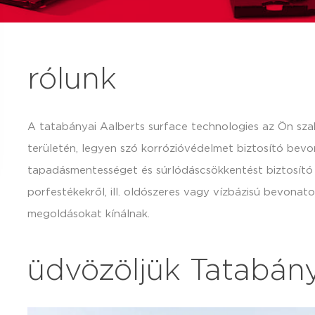
rólunk
A tatabányai Aalberts surface technologies az Ön sza
területén, legyen szó korrózióvédelmet biztosító bev
tapadásmentességet és súrlódáscsökkentést biztosító
porfestékekről, ill. oldószeres vagy vízbázisú bevonato
megoldásokat kínálnak.
üdvözöljük Tatabán