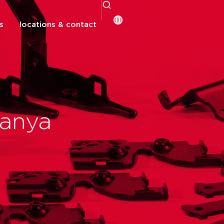
s
locations & contact
banya