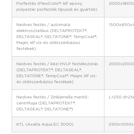
Porfestés (FlexiColor®, klf. epoxy,
2000x1800
polyester porfesték típusok és gyártók)
Nedves festés / automata
1500x850x
elektrosztatikus (DELTAPROTEKT®,
DELTASEAL®, DELTATONE®, TempCoat®,
Magni, klf víz-és oldószerbázisú
festékek)
Nedves festés / kézi HVLP festékszórás
2000x2000
(DELTAPROTEKT®, DELTASEAL®,
DELTATONE®, TempCoat®, Magni, klf víz-
és oldószerbázisú festékek)
Nedves festés / Zinklamella merítő-
L=250 d=2
centrifuga (DELTAPROTEKT®,
DELTASEAL®, DELTATONE®)
KTL (Axalta Aqua EC 3000)
2100x1050