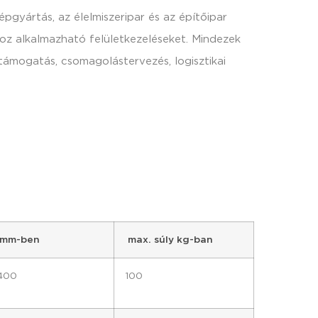
pgyártás, az élelmiszeripar és az építőipar
hoz alkalmazható felületkezeléseket. Mindezek
támogatás, csomagolástervezés, logisztikai
 mm-ben
max. súly kg-ban
400
100