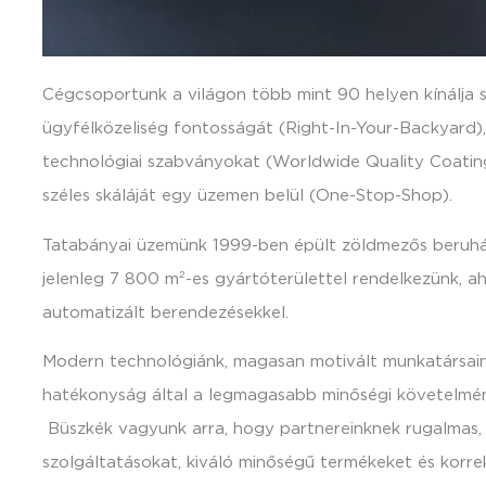
Cégcsoportunk a világon több mint 90 helyen kínálja sz
ügyfélközeliség fontosságát (Right-In-Your-Backyard),
technológiai szabványokat (Worldwide Quality Coating
széles skáláját egy üzemen belül (One-Stop-Shop).
Tatabányai üzemünk 1999-ben épült zöldmezős beruház
jelenleg 7 800 m²-es gyártóterülettel rendelkezünk, a
automatizált berendezésekkel.
Modern technológiánk, magasan motivált munkatársaink
hatékonyság által a legmagasabb minőségi követelmé
Büszkék vagyunk arra, hogy partnereinknek rugalmas, 
szolgáltatásokat, kiváló minőségű termékeket és korrek