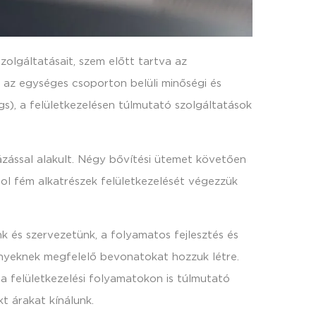
olgáltatásait, szem előtt tartva az
 az egységes csoporton belüli minőségi és
s), a felületkezelésen túlmutató szolgáltatások
ással alakult. Négy bővítési ütemet követően
hol fém alkatrészek felületkezelését végezzük
 és szervezetünk, a folyamatos fejlesztés és
nyeknek megfelelő bevonatokat hozzuk létre.
a felületkezelési folyamatokon is túlmutató
t árakat kínálunk.