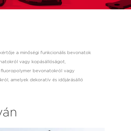
kértője a minőségi funkcionális bevonatok
onatokról vagy kopásállóságot,
 fluoropolymer bevonatokról vagy
król, amelyek dekoratív és időjárásálló
yán