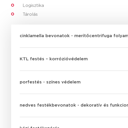
Logisztika
Tárolás
cinklamella bevonatok - merítőcentrifuga folya
KTL festés – korrózióvédelem
porfestés - színes védelem
nedves festékbevonatok - dekoratív és funkcio