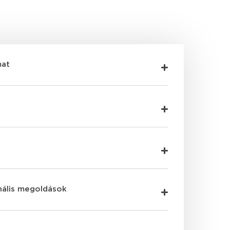
mat
nális megoldások