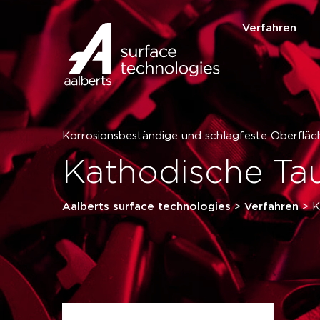
Verfahren
Korrosionsbeständige und schlagfeste Oberflä
Kathodische Ta
Aalberts surface technologies
>
Verfahren
>
K