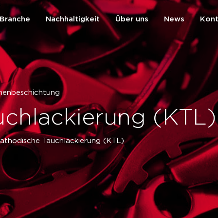
Branche
Nachhaltigkeit
Über uns
News
Kont
zurück
chenbeschichtung
uchlackierung (KTL)
athodische Tauchlackierung (KTL)