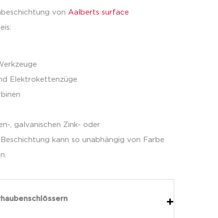
henbeschichtung von
Aalberts surface
eis:
 Werkzeuge
nd Elektrokettenzüge
rbinen
n-, galvanischen Zink- oder
L-Beschichtung kann so unabhängig von Farbe
n.
rhaubenschlössern