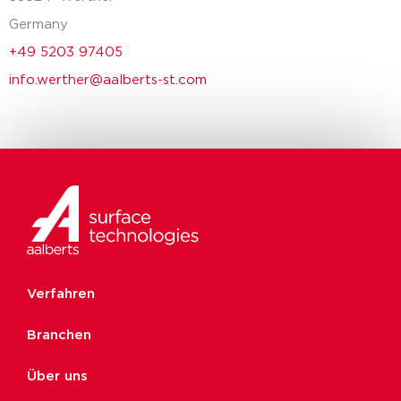
Germany
+49 5203 97405
info.werther@aalberts-st.com
Verfahren
Branchen
Über uns